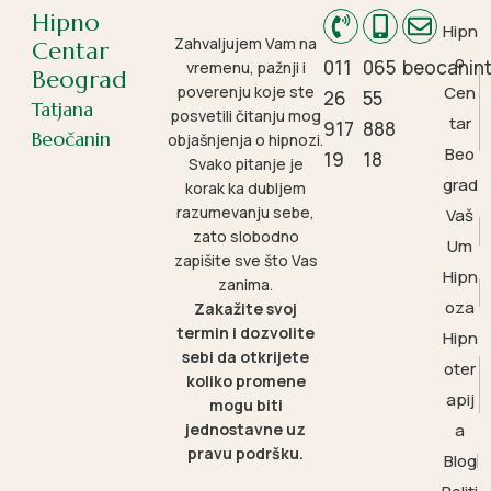
Hipno
Hipn
Zahvaljujem Vam na
Centar
o
011
065
beocanin
vremenu, pažnji i
Beograd
poverenju koje ste
Cen
26
55
Tatjana
posvetili čitanju mog
tar
917
888
Beočanin
objašnjenja o hipnozi.
Beo
19
18
Svako pitanje je
grad
korak ka dubljem
razumevanju sebe,
Vaš
zato slobodno
Um
zapišite sve što Vas
Hipn
zanima.
oza
Zakažite svoj
termin i dozvolite
Hipn
sebi da otkrijete
oter
koliko promene
apij
mogu biti
jednostavne uz
a
pravu podršku.
Blog