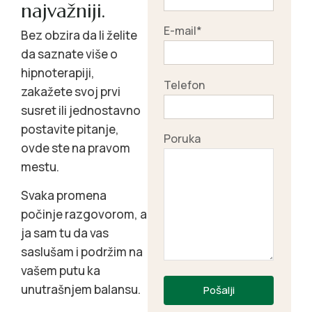
najvažniji.
E-mail*
Bez obzira da li želite
da saznate više o
hipnoterapiji,
Telefon
zakažete svoj prvi
susret ili jednostavno
postavite pitanje,
Poruka
ovde ste na pravom
mestu.
Svaka promena
počinje razgovorom, a
ja sam tu da vas
saslušam i podržim na
vašem putu ka
unutrašnjem balansu.