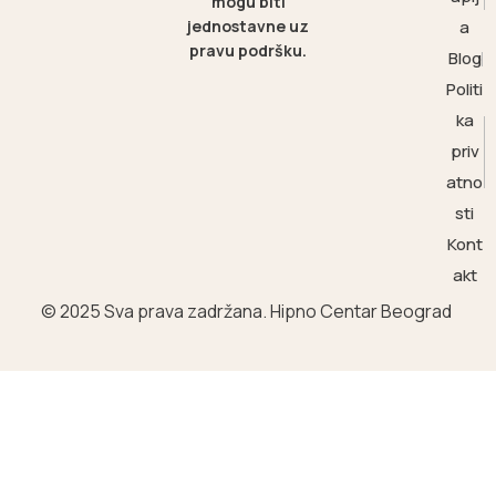
mogu biti
jednostavne uz
a
pravu podršku.
Blog
Politi
ka
priv
atno
sti
Kont
akt
© 2025 Sva prava zadržana. Hipno Centar Beograd