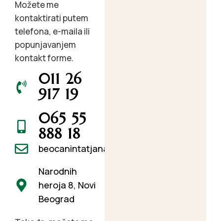
Možete me
kontaktirati putem
telefona, e-maila ili
popunjavanjem
kontakt forme.
011 26
917 19
065 55
888 18
beocanintatjana@gmail.com
Narodnih
heroja 8, Novi
Beograd