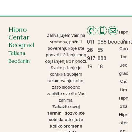
Hipno
Hipn
Zahvaljujem Vam na
Centar
o
011
065
beocanin
vremenu, pažnji i
Beograd
poverenju koje ste
Cen
26
55
Tatjana
posvetili čitanju mog
tar
917
888
Beočanin
objašnjenja o hipnozi.
Beo
19
18
Svako pitanje je
grad
korak ka dubljem
razumevanju sebe,
Vaš
zato slobodno
Um
zapišite sve što Vas
Hipn
zanima.
oza
Zakažite svoj
termin i dozvolite
Hipn
sebi da otkrijete
oter
koliko promene
apij