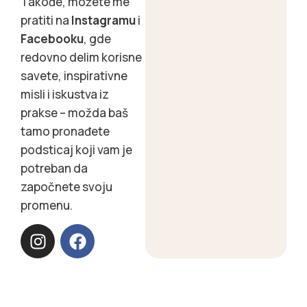
Takođe, možete me
pratiti na
Instagramu
i
Facebooku
, gde
redovno delim korisne
savete, inspirativne
misli i iskustva iz
prakse – možda baš
tamo pronađete
podsticaj koji vam je
potreban da
započnete svoju
promenu.